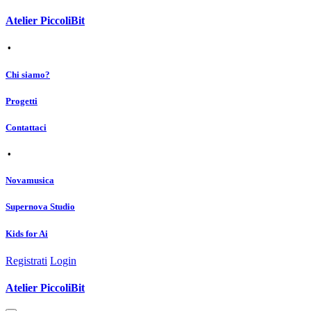
Atelier PiccoliBit
•
Chi siamo?
Progetti
Contattaci
•
Novamusica
Supernova Studio
Kids for Ai
Registrati
Login
Atelier PiccoliBit